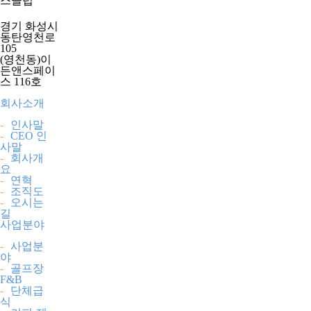
스클럽
경기 화성시
동탄영천로
105
(영천동)이
든앤스페이
스 116호
회사소개
-
인사말
-
CEO 인
사말
-
회사개
요
-
연혁
-
조직도
-
오시는
길
사업분야
-
사업분
야
-
골프장
F&B
-
단체급
식