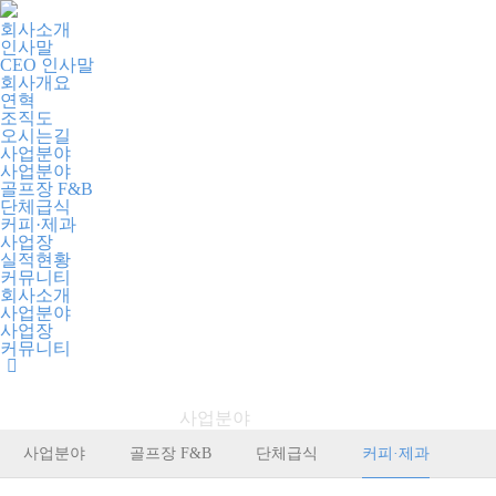
회사소개
인사말
CEO 인사말
회사개요
연혁
조직도
오시는길
사업분야
사업분야
골프장 F&B
단체급식
커피·제과
사업장
실적현황
커뮤니티
회사소개
사업분야
사업장
커뮤니티
사업분야
사업분야
커피·제과
사업분야
골프장 F&B
단체급식
커피·제과