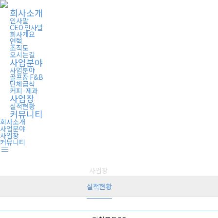
회사소개
인사말
CEO 인사말
회사개요
연혁
조직도
오시는길
사업분야
사업분야
골프장 F&B
단체급식
커피·제과
사업장
실적현황
커뮤니티
회사소개
사업분야
사업장
커뮤니티
사업장
사업장
실적현황
실적현황