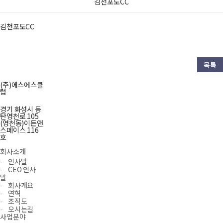
김천포도CC
김천포도CC
목록
(주)에스에스클
럽
경기 화성시 동
탄영천로 105
(영천동)이든앤
스페이스 116
호
회사소개
-
인사말
-
CEO 인사
말
-
회사개요
-
연혁
-
조직도
-
오시는길
사업분야